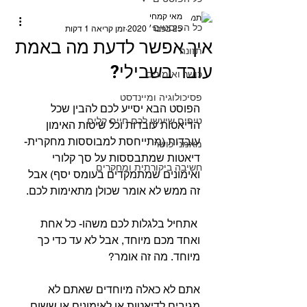
מאי קמחי
כל הפוסטים
25 בפבר׳ 2020
זמן קריאה 1 דקות
איך אפשר לדעת מה באמת
תזונה
עובד בשבילי?
כושר ואימונים
פסיכולוגיה ומיינדסט
הפוסט הבא יסייע לכם להבין שכל 
טיפים שיעשו לכם חיים קלים
הדיאטות עובדות וכל שיטות האימון 
עובדות (מתייחסת למבוססות מחקרית- 
מאמני כושר
דיאטות שמתבססות על סך קלורי 
חשיבה ביקורתית ומחקרים
ואימונים שמתמקדים בעומס יסף) אבל 
זה ממש לא אומר שכולן מתאימות לכם.
⠀⠀
 אתחיל בלגלות לכם משהו- כל אחת 
ואחד מכם מיוחד, אבל לא עד כדי כך 
מיוחד. מה זה אומר?
אתם לא כאלה מיוחדים שאתם לא 
מגיבים לדיאטות או לאימונים או ששום 