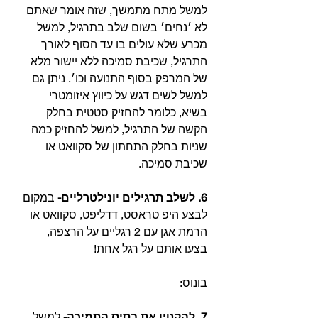
למשל מתח מתמשך, שזה אומר שאתם 
לא ׳נחים׳ בשום שלב בתרגיל, למשל 
מכרע שלא עולים בו עד הסוף לאורך 
התרגיל, שכיבת סמיכה ללא יישור מלא 
של המרפק בסוף התנועה וכו׳. ניתן גם 
למשל לשים דגש על כיווץ איזומטרי 
בשיא, כלומר להחזיק סטטית בחלק 
הקשה של התרגיל, למשל להחזיק כמה 
שניות בחלק התחתון של סקוואט או 
שכיבת סמיכה.
6. לשלב תרגילים יונילטרליים-
 במקום 
לבצע היפ טראסט, דדליפט, סקוואט או 
הרמת אגן עם 2 רגליים על הרצפה, 
בצעו אותם על רגל אחת!
בונוס:
7. להקטין את בסיס התמיכה-
 למשל 