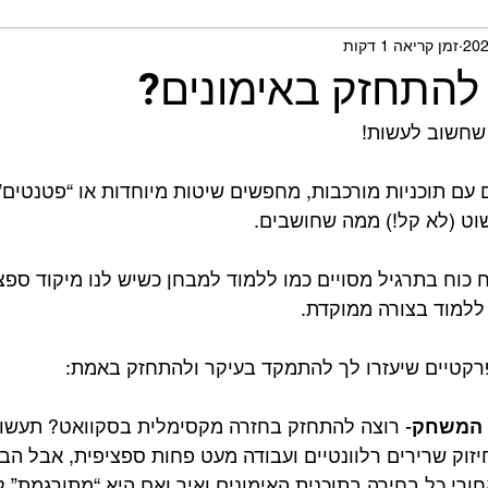
זמן קריאה 1 דקות
תית ומחקרים
להתחזק באימונים?
שחשוב לעשות!
ם תוכניות מורכבות, מחפשים שיטות מיוחדות או “פטנטים”
וט (לא קל!) ממה שחושבים.
כוח בתרגיל מסויים כמו ללמוד למבחן כשיש לנו מיקוד ספצ
 ללמוד בצורה ממוקדת.
פרקטיים שיעזרו לך להתמקד בעיקר ולהתחזק באמת:
 המשחק
- רוצה להתחזק בחזרה מקסימלית בסקוואט? תעשו 
יזוק שרירים רלוונטיים ועבודה מעט פחות ספציפית, אבל הבס
רי כל בחירה בתוכנית האימונים ואיך ואם היא “מתורגמת” 