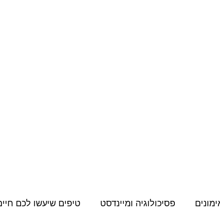
מחירון
קורסים דיגיטליים
תעודות, הסמכות והשתלמויות
תוכן למאמני
ימונים
פסיכולוגיה ומיינדסט
טיפים שיעשו לכם חיים