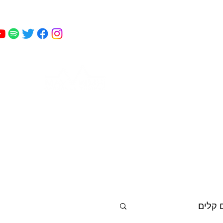
מאי
 כושר
פודקאסט
עוד
קמחי
 קלים