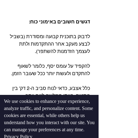
דגשים חשובים באימוני כוח:⁣
לדבוק בתוכנית קבועה ומסודרת (בשביל 
לבצע מעקב אחר ההתקדמות ולתת 
לעצמך הזדמנות להשתפר).⁣
להקפיד על עומס יסף, כלומר לשאוף 
להתקדם ולעשות יותר ככל שעובר הזמן.⁣
כלל אצבע, כדאי לנוח סביב ה-2 דק' בין 
הסטים, הייתי ממליצה לנוח יותר 
We use cookies to enhance your experience,
בתרגיל הכבד והמרכזי ואולי אפשר לנוח 
analyze traffic, and personalize content. Some
קצת פחות בסוף האימון עם התרגילים 
cookies are essential, while others help us
הקלים יותר לחזרות המעט יותר גבוהות.⁣
understand how you interact with our site. You
can manage your preferences at any time.
תתאמנו קשה מספיק, סביב 1-3 חזרות 
Privacy Policy