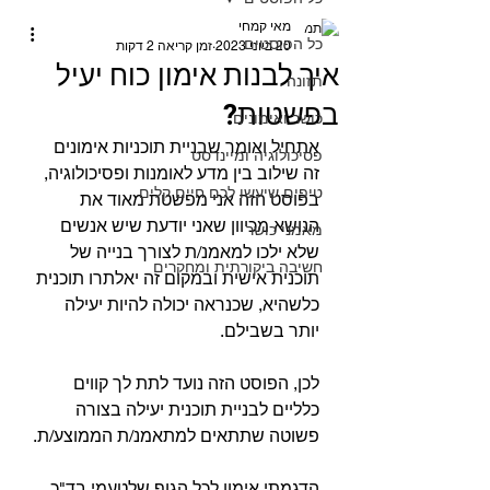
מאי קמחי
כל הפוסטים
20 ביוני 2023
זמן קריאה 2 דקות
איך לבנות אימון כוח יעיל
תזונה
בפשטות?
כושר ואימונים
אתחיל ואומר שבניית תוכניות אימונים 
פסיכולוגיה ומיינדסט
זה שילוב בין מדע לאומנות ופסיכולוגיה, 
טיפים שיעשו לכם חיים קלים
בפוסט הזה אני מפשטת מאוד את 
הנושא מכיוון שאני יודעת שיש אנשים 
מאמני כושר
שלא ילכו למאמנ/ת לצורך בנייה של 
חשיבה ביקורתית ומחקרים
תוכנית אישית ובמקום זה יאלתרו תוכנית 
כלשהיא, שכנראה יכולה להיות יעילה 
יותר בשבילם.⁣
לכן, הפוסט הזה נועד לתת לך קווים 
כלליים לבניית תוכנית יעילה בצורה 
פשוטה שתתאים למתאמנ/ת הממוצע/ת.⁣
הדגמתי אימון לכל הגוף שלטעמי בד"כ 