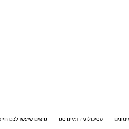
מחירון
קורסים דיגיטליים
תעודות, הסמכות והשתלמויות
תוכן למאמני
ימונים
פסיכולוגיה ומיינדסט
טיפים שיעשו לכם חיים