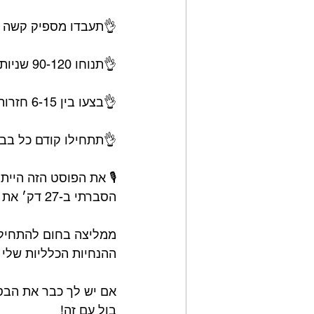
תעבדו מספיק קשה (1-3 חזרות מכשל ברוב התרגילים)
👌תנוחו 90-120 שניות בין הסטים⁣
👌בצעו בין 6-15 חזרות (אפשר לגמרי לשחק עם זה ולעשות יותר/פחות)⁣
ם קשים ומורכבים יותר⁣
ממליצה לשלב בחום עם 
הסברתי ב-27 דק׳ את הבסיס של אימוני כוח.⁣
ה אישית, יידייקו את 
כלים להמשיך בעצמכם.⁣
בין הכל יותר לעומק- 
בול עם זה!