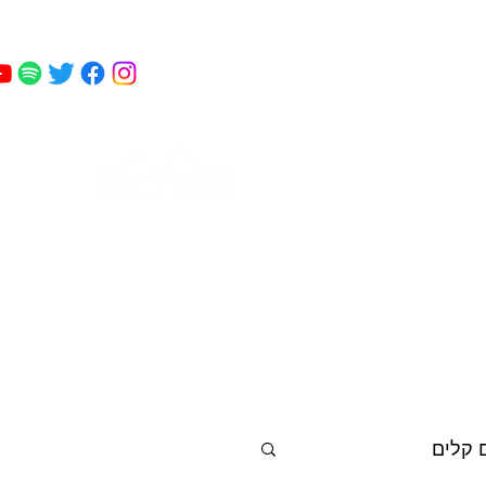
מאי
 כושר
פודקאסט
עוד
קמחי
 קלים