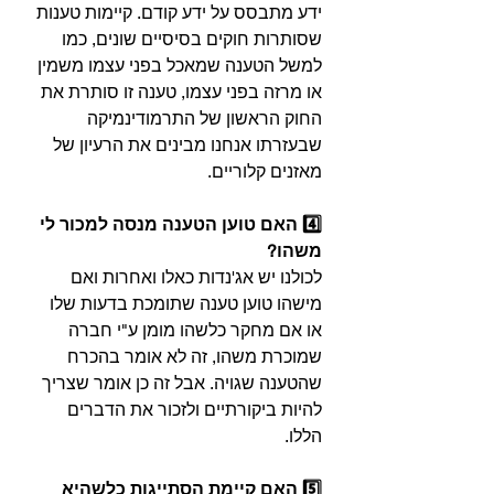
⁣ידע מתבסס על ידע קודם. קיימות טענות 
שסותרות חוקים בסיסיים שונים, כמו 
למשל הטענה שמאכל בפני עצמו משמין 
או מרזה בפני עצמו, טענה זו סותרת את 
החוק הראשון של ה
תרמודינמיקה
שבעזרתו אנחנו מבינים את הרעיון של 
מאזנים קלוריים.
4️⃣ האם טוען הטענה מנסה למכור לי 
משהו?⁣
⁣לכולנו יש אג'נדות כאלו ואחרות ואם 
מישהו טוען טענה שתומכת בדעות שלו 
או אם מחקר כלשהו מומן ע"י חברה 
שמוכרת משהו, זה לא אומר בהכרח 
שהטענה שגויה. אבל זה כן אומר שצריך 
להיות ביקורתיים ולזכור את הדברים 
הללו.
5️⃣ האם קיימת הסתייגות כלשהיא 