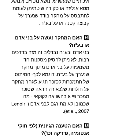
איכותיים שנעשו על נושא מסויים (למשל 
מטא אנליזה או סקירה שיטתית) לעומת 
להתבסס על מחקר בודד שנערך על 
קבוצה קטנה או על בע"ח.
2️⃣ האם המחקר נעשה על בני אדם 
או בע"ח?⁣
⁣בני אדם ובע"ח נבדלים זה מזה בדרכים 
רבות. לא ניתן להסיק מסקנות חד 
משמעיות על בני אדם מתוך מחקר 
שנערך על בע"ח. דוגמא לכך- המיתוס 
של התמכרות לסוכר הגיע לאחר מחקר 
על חולדות שלכאורה הראה שסוכר 
ממכר פי 8 בהשוואה לקוקאין- מה 
שכמובן לא מתורגם לבני אדם ( Lenoir 
et al., 2007).⁣
3️⃣ האם הטענה הגיונית (לפי חוקי 
אנטומיה, פיזיקה וכו')?