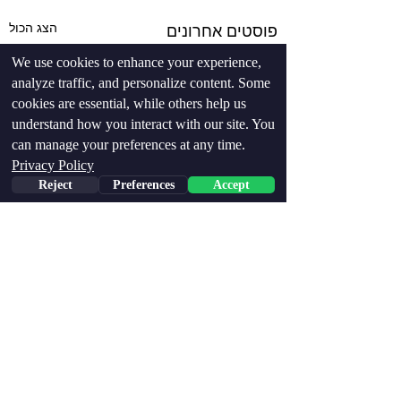
הצג הכול
פוסטים אחרונים
We use cookies to enhance your experience,
analyze traffic, and personalize content. Some
cookies are essential, while others help us
understand how you interact with our site. You
can manage your preferences at any time.
Privacy Policy
Reject
Preferences
Accept
Phone
Email
Facebook
2 תגובות