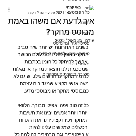
מאי קמחי
כל הפוסטים
16 בדצמ׳ 2021
זמן קריאה 2 דקות
איך לדעת אם משהו באמת
תזונה
מבוסס מחקר?
כושר ואימונים
עודכן:
25 באוק׳ 2025
פסיכולוגיה ומיינדסט
בשנים האחרונות יש יותר שיח סביב 
טיפים שיעשו לכם חיים קלים
מחקר באופן כללי וגם בעולם הכושר 
ואפשר להיתקל כל הזמן בכתבות 
מאמני כושר
שמסכמות לנו תוצאות מחקר או מגלות 
חשיבה ביקורתית ומחקרים
לנו מה מחקרים חדשים גילו. יש גם לא 
מעט אנשי מקצוע שמגדירים עצמם 
כמבוססי מחקר או מבוססי מדע.⁣
כל זה טוב ויפה ואפילו מבורך. הלוואי 
ויותר ויותר אנשים יבינו את חשיבות 
המחקר ויכירו קצת יותר את ההטיות 
והכשלים שמקשים עלינו להיות 
אובייקטיבים וגם מבהירים לנו למה כל 