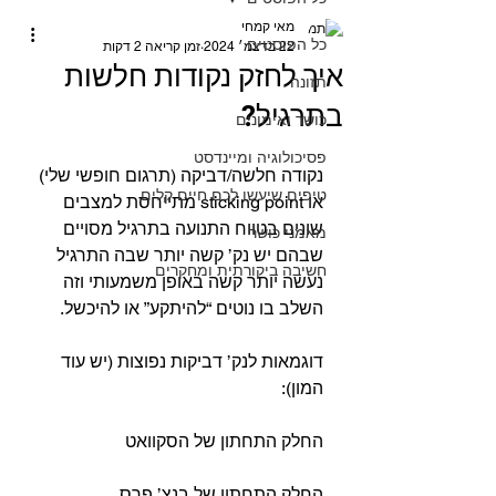
מאי קמחי
כל הפוסטים
22 בדצמ׳ 2024
זמן קריאה 2 דקות
איך לחזק נקודות חלשות
תזונה
בתרגיל?⁣ ⁣
כושר ואימונים
פסיכולוגיה ומיינדסט
נקודה חלשה/דביקה (תרגום חופשי שלי) 
טיפים שיעשו לכם חיים קלים
או sticking point מתייחסת למצבים 
שונים בטווח התנועה בתרגיל מסויים 
מאמני כושר
שבהם יש נק’ קשה יותר שבה התרגיל 
חשיבה ביקורתית ומחקרים
נעשה יותר קשה באופן משמעותי וזה 
השלב בו נוטים “להיתקע” או להיכשל.⁣⁣
דוגמאות לנק’ דביקות נפוצות (יש עוד 
המון): ⁣⁣
החלק התחתון של הסקוואט ⁣⁣
החלק התחתון של בנצ’ פרס⁣⁣