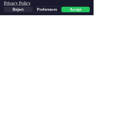
Privacy Policy
Reject
Preferences
Accept
Phone
Email
Facebook
הצג הכול
פוסטים אחרונים