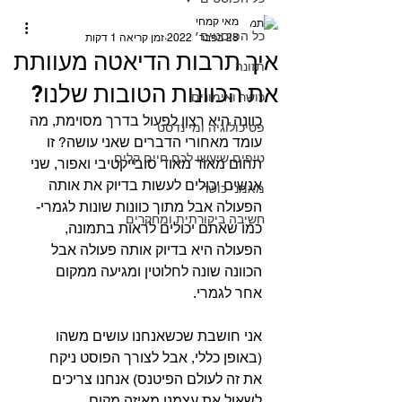
מאי קמחי
כל הפוסטים
28 בפבר׳ 2022
זמן קריאה 1 דקות
איך תרבות הדיאטה מעוותת
תזונה
את הכוונות הטובות שלנו?
כושר ואימונים
כוונה היא רצון לפעול בדרך מסוימת, מה 
פסיכולוגיה ומיינדסט
עומד מאחורי הדברים שאני עושה? זו 
טיפים שיעשו לכם חיים קלים
תחום מאוד מאוד סובייקטיבי ואפור, שני 
אנשים יכולים לעשות בדיוק את אותה 
מאמני כושר
הפעולה אבל מתוך כוונות שונות לגמרי- 
חשיבה ביקורתית ומחקרים
כמו שאתם יכולים לראות בתמונה, 
הפעולה היא בדיוק אותה פעולה אבל 
הכוונה שונה לחלוטין ומגיעה ממקום 
אחר לגמרי.⁣⁣
אני חושבת שכשאנחנו עושים משהו 
(באופן כללי, אבל לצורך הפוסט ניקח 
את זה לעולם הפיטנס) אנחנו צריכים 
לשאול את עצמנו מאיזה מקום 