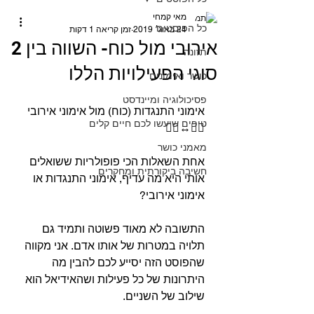
מאי קמחי
כל הפוסטים
24 באוג׳ 2019
זמן קריאה 1 דקות
אירובי מול כוח- השווה בין 2
תזונה
סוגי הפעילויות הללו
כושר ואימונים
פסיכולוגיה ומיינדסט
אימוני התנגדות (כוח) מול אימוני אירובי 
טיפים שיעשו לכם חיים קלים
🏋️‍♀️↔️🏃‍♀️
⠀⠀
מאמני כושר
אחת השאלות הכי פופולריות ששואלים 
חשיבה ביקורתית ומחקרים
אותי היא מה עדיף, אימוני התנגדות או 
אימוני אירובי? ⠀⠀
⠀⠀
התשובה לא מאוד פשוטה ותמיד גם 
תלויה במטרות של אותו אדם. אני מקווה 
שהפוסט הזה יסייע לכם להבין מה 
היתרונות של כל פעילות ושהאידיאל הוא 
שילוב של השניים.
⠀⠀