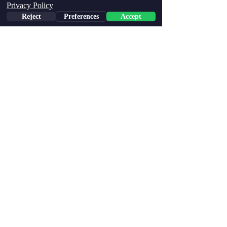
Privacy Policy
הצג הכול
פוסטים אחרונים
Reject
Preferences
Accept
Phone
Email
Facebook
תגובות