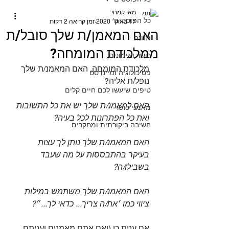
מאי קמחי
כל הפוסטים
17 באוק׳ 2020
זמן קריאה 2 דקות
האם המאמן/ת שלך סובל/ת
תזונה
ממלכודת המומחה?
כושר ואימונים
מלכודת המומחה, האם המאמנ/ת שלך 
פסיכולוגיה ומיינדסט
נופל/ת אליה?⁣
טיפים שיעשו לכם חיים קלים
האם למאמנ/ת שלך יש את כל התשובות 
מאמני כושר
ואת כל הפתרונות לכל בעיה?⁣
חשיבה ביקורתית ומחקרים
האם המאמנ/ת שלך נותן לך עצות 
בעיקר בהתבססות על מה שעבד 
בשבילו/ה?⁣
האם המאמנ/ת שלך משתמש במילות 
ציווי כמו ׳את/ה צריך... כדאי לך...״?⁣
אם ענית כן (ואם אתם מאמנים ועניתם 