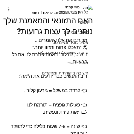
מאי קמחי
כל הפוסטים
21 ביוני 2025
זמן קריאה 1 דקות
האם התזונאי והמאמנת שלך
תזונה
נותנים לך עצות גרועות?
כושר ואימונים
מכירים את אלו שאומרים...
פסיכולוגיה ומיינדסט
🤔 “תאכלו פחות ותזוזו יותר.”
טיפים שיעשו לכם חיים קלים
נו שיט, שרלוק. באמת פתרת לנו את כל 
הבעיות.⁣
מאמני כושר
חשיבה ביקורתית ומחקרים
⁣רוב האנשים כבר יודעים את ה”מה”:⁣
⁣👈 לרדת במשקל = גירעון קלורי.⁣
👈 פעילות גופנית = תורמת לנו 
לבריאות פיזית ונפשית.⁣
👈 שינה = 7-8 שעות בלילה כדי לתפקד 
טוב יותר.