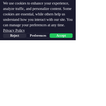
We use cookies to enhance your experience,
analyze traffic, and personalize content. Some
cookies are essential, while others help us
understand how you interact with our site. You
can manage your preferences at any time.
Privacy Policy
Reject
Preferences
Accept
Phone
Email
Facebook
מאמני כושר
פסיכולוגיה ומיינדסט
הצג הכול
פוסטים אחרונים