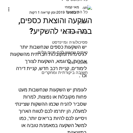
מאי קמחי
כל הפוסטים
7 בספט׳ 2019
זמן קריאה 1 דקות
השקעה והוצאת כספים,
תזונה
במה כדאי להשקיע?
כושר ואימונים
פסיכולוגיה ומיינדסט
יש השקעות כספים שנחשבות יותר 
טיפים שיעשו לכם חיים קלים
לגיטימיות ומקובלות חברתית מהשקעות 
אחרות, לדוגמא, השקעות לצורך 
מאמני כושר
לימודים, קניית רכב חדש, קניית דירה 
חשיבה ביקורתית ומחקרים
וכו׳.
לעומתן יש השקעות שנחשבות מעט 
פחות מקובלות או נפוצות, למרות 
שסביר להניח שכמו ההשקות שציינתי 
למעלה, הן יתרמו לכם לטווח הארוך 
ויסייעו לכם להיות בריאים יותר, כמו 
למשל השקעה במאמנ/ת טוב/ה או 
בתזונאי/ת.