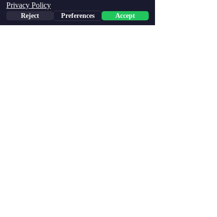
Privacy Policy
Reject
Preferences
Accept
Phone
Email
Facebook
הצג הכול
פוסטים אחרונים