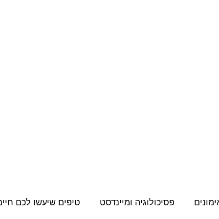
מחירון
קורסים דיגיטליים
תעודות, הסמכות והשתלמויות
תוכן למאמני
ימונים
פסיכולוגיה ומיינדסט
טיפים שיעשו לכם חיים