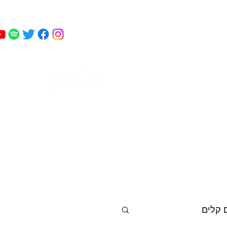
מאי
 כושר
פודקאסט
עוד
קמחי
 קלים