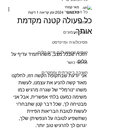
מאי קמחי
כל הפוסטים
13 בפבר׳ 2024
זמן קריאה 1 דקות
כל פעולה קטנה מקדמת
תזונה
אותך.
כושר ואימונים
פסיכולוגיה ומיינדסט
טיפים שיעשו לכם חיים קלים
תזכרו שבכל מצב, משהו תמיד עדיף על 
כלום.⁣⁣
מאמני כושר
חשיבה ביקורתית ומחקרים
אני יודעת שבתקופה הקשה הזו, לחלקנו 
מאוד קשה להניע את עצמנו, לעשות 
משהו “נורמלי” של שגרה מרגיש כמו 
משימה כמעט בלתי אפשרית, אבל אני 
מבטיחה לך, שכל דבר קטן שתבחר/י 
לעשות לטובת הבריאות הפיזית 
(שתשפיע לטובה על הנפשית) שלך, 
יגרום לך להרגיש טוב יותר.⁣