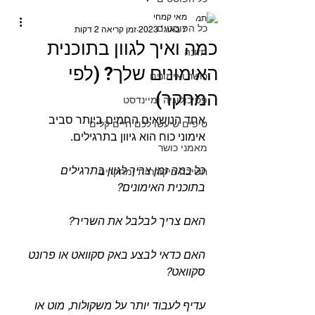
מאי קמחי
כל הפוסטים
7 באוג׳ 2023
זמן קריאה 2 דקות
כמה ואיך לגוון בתוכנית
תזונה
האימונים שלך? (לפי
כושר ואימונים
המחקר)
פסיכולוגיה ומיינדסט
אחד הנושאים החמים ביותר סביב 
טיפים שיעשו לכם חיים קלים
אימוני כוח הוא גיוון בתרגילים.⁣
מאמני כושר
כל כמה זמן צריך לגוון בתרגילים 
חשיבה ביקורתית ומחקרים
בתוכנית האימונים?⁣
האם צריך לבלבל את השריר?⁣
האם כדאי לבצע באק סקוואט או פרונט 
סקוואט?⁣
עדיף לעבוד יותר על משקולות, מוט או 