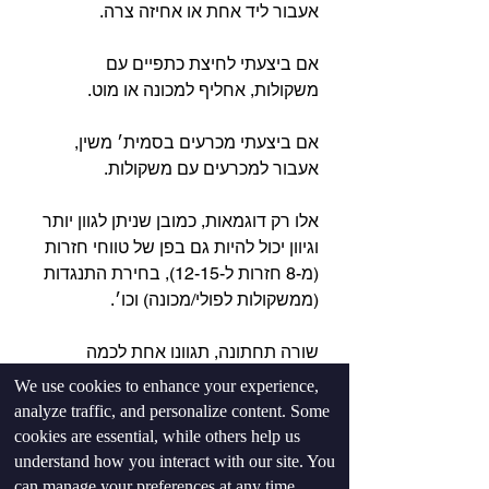
אעבור ליד אחת או אחיזה צרה.⁣
אם ביצעתי לחיצת כתפיים עם 
משקולות, אחליף למכונה או מוט.⁣
אם ביצעתי מכרעים בסמית׳ משין, 
אעבור למכרעים עם משקולות.⁣
אלו רק דוגמאות, כמובן שניתן לגוון יותר 
וגיוון יכול להיות גם בפן של טווחי חזרות 
(מ-8 חזרות ל-12-15), בחירת התנגדות 
(ממשקולות לפולי/מכונה) וכו׳.⁣
שורה תחתונה, תגוונו אחת לכמה 
שבועות, אל תגוונו כל אימון, בייחוד אם 
We use cookies to enhance your experience,
מה שאתם עושים עובד. ⁣
analyze traffic, and personalize content. Some
cookies are essential, while others help us
understand how you interact with our site. You
can manage your preferences at any time.