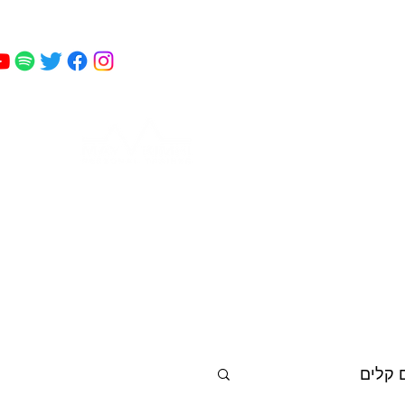
מאי
 כושר
פודקאסט
עוד
קמחי
 קלים