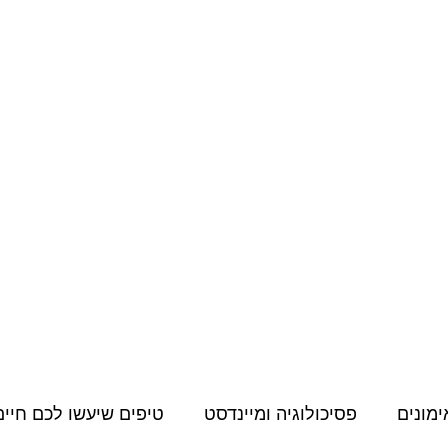
מחירון
קורסים דיגיטליים
תעודות, הסמכות והשתלמויות
תוכן למאמני
ימונים
פסיכולוגיה ומיינדסט
טיפים שיעשו לכם חיים