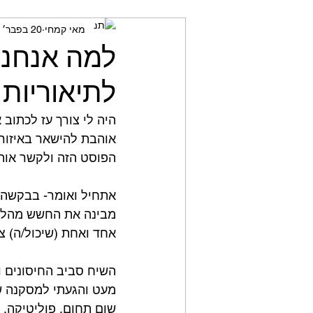
מאי קמחי
20 בפבר׳ 2021
מאמני כושר
חשיבה ביקור
למה אנחנו 
לתיאוריות 
היה לי צורך עז לכתוב 
אוהבת להישאר באיזור 
הפוסט הזה ולקשר אותו 
אתחיל ואומר- בבקשה ת
מבינה את החשש מהלא 
אחד ואחת (שיכול/ה) צ
השיח סביב החיסונים ו
מעט והגעתי למסקנה שע
שום תחום. פוליטיקה, ב