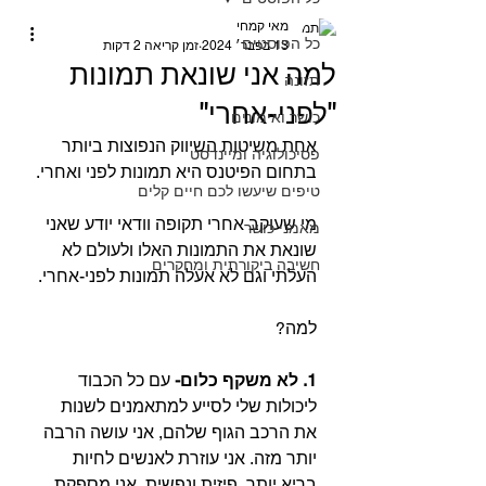
מאי קמחי
כל הפוסטים
13 בפבר׳ 2024
זמן קריאה 2 דקות
למה אני שונאת תמונות
תזונה
"לפני-אחרי"⁣
כושר ואימונים
אחת משיטות השיווק הנפוצות ביותר 
פסיכולוגיה ומיינדסט
בתחום הפיטנס היא תמונות לפני ואחרי.⁣⁣
טיפים שיעשו לכם חיים קלים
מי שעוקב אחרי תקופה וודאי יודע שאני 
מאמני כושר
שונאת את התמונות האלו ולעולם לא 
חשיבה ביקורתית ומחקרים
העלתי וגם לא אעלה תמונות לפני-אחרי.⁣
למה?⁣
1. לא משקף כלום- 
עם כל הכבוד 
ליכולות שלי לסייע למתאמנים לשנות 
את הרכב הגוף שלהם, אני עושה הרבה 
יותר מזה. אני עוזרת לאנשים לחיות 
בריא יותר, פיזית ונפשית, אני מספקת 