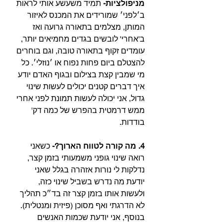
מניפולציות- 
תמיד משעשע אותי לראות 
ב׳לפני׳ שמורידים את המכנס לאיזור 
המותן, מצלמים בתאורה גרועה ואז 
ב'אחרי' לובשים בגדים מחמיאים יותר, 
עומדים זקוף בתאורה טובה, וגם בוחרים 
להצטלם ביום פחות נפוח או ׳נוזלי׳. כל 
מי שמבין קצת בצילום ובגוף האדם יודע 
איך דברים קטנים יכולים לעשות שינוי 
גדול, אני יכולה לעשות תמונת לפני אחרי 
ממש דרמטית בהפרש של כמה דק' 
בודדות.⁣⁣⁣
4. מה קורה לטווח הארוך?-
 כשאני 
רואה שינוי גופני משמעותי בזמן קצר, 
נדלקות לי נורות אזהרה בגלל שאני 
יודעת מה נדרש בשביל שינוי כזה, 
ולעשות אותו בזמן קצר זה בד״כ תהליך 
לא הדרגתי ואף מסוכן (פיזית ומנטלית). 
בנוסף, אני יודעת שכמות האנשים 