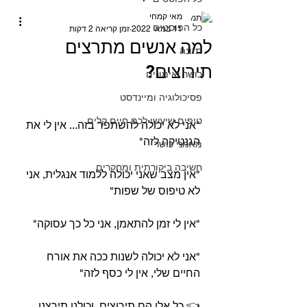
מאי קמחי
כל הפוסטים
11 במאי 2022
זמן קריאה 2 דקות
למה אנשים מתרצים
תזונה
תירוצים?⁣
כושר ואימונים
פסיכולוגיה ומיינדסט
טיפים שיעשו לכם חיים קלים
"אני לא יכולה להשתפר בזה... אין לי את 
הגנטיקה לזה"⁣
מאמני כושר
חשיבה ביקורתית ומחקרים
"אין מצב שאני יכולה ללמוד אנגלית, אני 
לא טיפוס של שפות"⁣
"אין לי זמן להתאמן, אני כל כך עסוקה"⁣
"אני לא יכולה לשנות ככה את אורח 
החיים שלי, אין לי כסף לזה"⁣
👈 כל אלו הם תירוצים. וכולנו תירצנו 