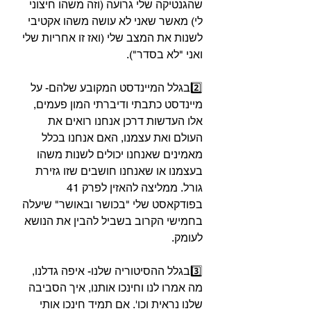
שהגנטיקה שלי גרועה (וזה משהו חיצוני 
לי) מאשר שאני לא עושה משהו אקטיבי 
לשנות את המצב שלי (ואז זו אחריות שלי 
ואני "לא בסדר").⁣
2️⃣בגלל המיינדסט המקובע שלהם- על 
מיינדסט כתבתי ודיברתי המון פעמים, 
אלו העדשות דרכן אנחנו רואים את 
העולם ואת עצמנו, האם אנחנו בכלל 
מאמינים שאנחנו יכולים לשנות משהו 
בעצמנו או שאנחנו חושבים שזו גזירת 
גורל. ממליצה להאזין לפרק 41 
בפודקאסט שלי "בכושר ובאושר" שיעלה 
בחמישי הקרוב בשביל להבין את הנושא 
לעומק.⁣
3️⃣בגלל ההסיטוריה שלנו- איפה גדלנו, 
מה אמרו לנו וחינכו אותנו, איך הסביבה 
שלנו נראית וכו'. אם תמיד חינכו אותי 