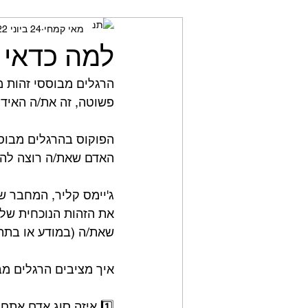
מאי קמחי
24 ביוני 2022
מאמני כושר
חשיבה ביקור
למה כדאי ל
הרגלים מבוססי זהות 
פשוטה, זה את/ה האידיא
הפוקוס בהרגלים מבוסס
האדם שאת/ה רוצה להיות
ג'יימס קליר, המחבר ש
את הזהות הנוכחית של
שאת/ה (במודע או בתת מ
איך מציבים הרגלים מבוססי
1️⃣ איזה סוג אדם אתם רוצים להפוך להיות? ⁣