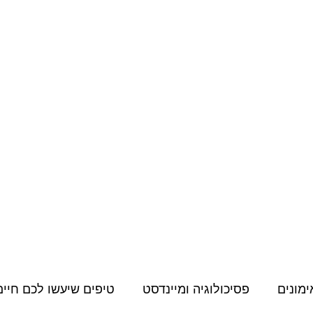
מחירון
קורסים דיגיטליים
תעודות, הסמכות והשתלמויות
תוכן למאמני
ימונים
פסיכולוגיה ומיינדסט
טיפים שיעשו לכם חיים