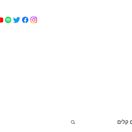
מאי
 כושר
פודקאסט
עוד
קמחי
 קלים