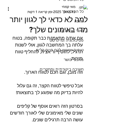
מאי קמחי
כל הפוסטים
15 באוק׳ 2025
זמן קריאה 1 דקות
למה לא כדאי לך לגוון יותר
תזונה
מדי באימונים שלך?
כושר ואימונים
אם את/ה מתאמן/ת כבר תקופה, בטוח 
פסיכולוגיה ומיינדסט
עלתה בך המחשבה לגוון, אולי לשנות 
טיפים שיעשו לכם חיים קלים
תרגיל, להוסיף וריאציה, להחליף טווח 
חזרות.
מאמני כושר
חשיבה ביקורתית ומחקרים
וזה מובן, וגם חכם לטווח הארוך.
אבל טיפשי לטווח הקצר, זה גם עלול 
להיות בדיוק מה שפוגע לך בתוצאות!
בסרטון הזה רואים אוסף של קליפים 
שונים שלי מאימונים שלי לאורך חודשים 
עושה הרבה תרגילים שונים.