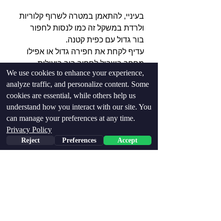
בעיניי, להתאמן במטרה לשרוף קלוריות 
ולרדת במשקל זה כמו לנסות לחפור 
בור גדול עם כפית קטנה. 
עדיף לקחת את חפירה גדול או אפילו 
מחפר בשביל לחפור בור ביעילות. 
We use cookies to enhance your experience,
אפשר לעשות את זה עם כפית, אבל זה 
analyze traffic, and personalize content. Some
לא ממש יעיל.
cookies are essential, while others help us
understand how you interact with our site. You
יש אינספור סיבות יותר טובות להתאמן 
can manage your preferences at any time.
מאשר ירידה במשקל, תתאמנו 
Privacy Policy
מהסיבות האלו:
Reject
Preferences
Accept
Phone
Email
Facebook
התחזקות ועליה במסת שריר
⁣הפחתת הסיכוי למחלות שונות
⁣הפחתת דיכאון וחרדה⁣⁣
⁣שיפור תפקודים קוגנטיביים 
⁣צפיפות עצם גבוהה יותר⁣⁣
ועוד המון!