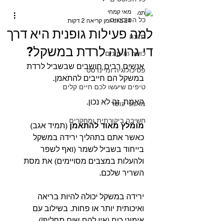
מאי קמחי
כל הפוסטים
24 ביוני
זמן קריאה 2 דקות
למה פעילות גופנית היא דרך
תזונה
די גרועה לרדת במשקל?
כושר ואימונים
אנשים רבים חושבים שבשביל לרדת 
פסיכולוגיה ומיינדסט
במשקל הם חייבים להתאמן.
טיפים שיעשו לכם חיים קלים
האמת, זה לא נכון.
מאמני כושר
חשיבה ביקורתית ומחקרים
מומלץ מאוד להתאמן
 (תמיד אגב) 
כאשר אתם בתהליך ירידה במשקל 
בייחוד בשביל לשמר (ואף לשפר 
ולהעלות במצבים מסויימים) את מסת 
השריר שלכם.
ירידה במשקל יכולה להיות בריאה 
ואיכותית יותר או פחות. בשילוב עם 
אימוני כוח (אין להם שום תחליף!) 