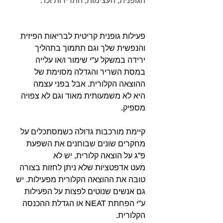
הגופנית, העצימו﻿ת, התדירות וכו'.
פעילות גופנית קריטית לבריאות הפיזית 
והנפשית שלך וגם תתמוך בתהליך 
ירידה במשקל ע”י שימור ו/או עלייה 
במסת השריר והגדלה מסוימת של 
ההוצאה הקלורית. אבל בפני עצמה 
היא לא משמעותית מאוד וגם לא צפויה 
מספיק.
קיימת מורכבות גדולה כשמסתכלים על 
מחקרים שונים שבוחנים את השפעת 
פ”ג על הוצאה קלורית, יש לא 
מעט אדפטציות שלא ניתן לחזות בצורה 
טובה את ההוצאה הקלורית מפעילות. יש 
גם אנשים שנוטים לפצות על הפעילות 
ע”י הפחתת NEAT או הגדלת ההכנסה 
הקלורית.