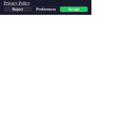
Privacy Policy
Reject
Preferences
Accept
Phone
Email
Facebook