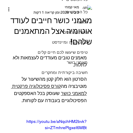
מאי קמחי
כל הפוסטים
3 ביוני 2024
זמן קריאה 1 דקות
מאמני כושר חייבים לעודד
תזונה
אוטומיה אצל המתאמנים
כושר ואימונים
שלהם!
פסיכולוגיה ומיינדסט
טיפים שיעשו לכם חיים קלים
מאמנים טובים מעודדים לעצמאות ולא 
מאמני כושר
לתלות.⁣
חשיבה ביקורתית ומחקרים
הסרטון הוא חלק קטן מהשיעור על 
מוטיבציה מה
קורס פסיכולוגיה פרקטית 
למאמני כושר
 שעוסק בכל האספקטים 
הפסיכולוגיים בעבודה עם לקוחות.
https://youtu.be/aNqchHM2bvk?
si=ZTmhrePlgxeI6MBt