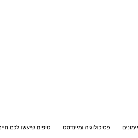
מחירון
קורסים דיגיטליים
תעודות, הסמכות והשתלמויות
תוכן למאמני
ימונים
פסיכולוגיה ומיינדסט
טיפים שיעשו לכם חיים