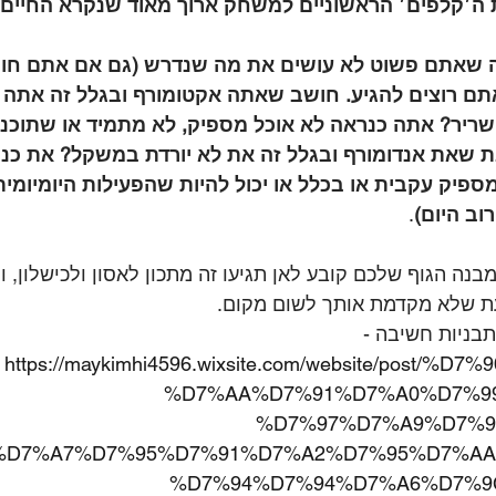
ת ה׳קלפים׳ הראשוניים למשחק ארוך מאוד שנקרא החיים.
ה שאתם פשוט לא עושים את מה שנדרש (גם אם אתם חוש
תם רוצים להגיע. חושב שאתה אקטומורף ובגלל זה אתה ל
יר? אתה כנראה לא אוכל מספיק, לא מתמיד או שתוכנית
 שאת אנדומורף ובגלל זה את לא יורדת במשקל? את כנר
 מספיק עקבית או בכלל או יכול להיות שהפעילות היומיומ
וב היום)
.
נה הגוף שלכם קובע לאן תגיעו זה מתכון לאסון ולכישלון, ו
ת שלא מקדמת אותך לשום מקום.
בניות חשיבה - 
https://maykimhi4596.wixsite.com/website/post/%
%D7%AA%D7%91%D7%A0%D7%9
%D7%97%D7%A9%D7%9
%D7%A7%D7%95%D7%91%D7%A2%D7%95%D7%AA
%D7%94%D7%94%D7%A6%D7%9