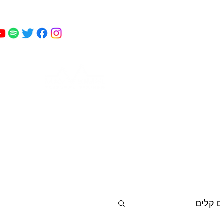
מאי
 כושר
פודקאסט
עוד
קמחי
 קלים