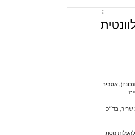
וונטית
כונה), אסביר 
ם:
שריר, בד״כ 
להעלות מסת 