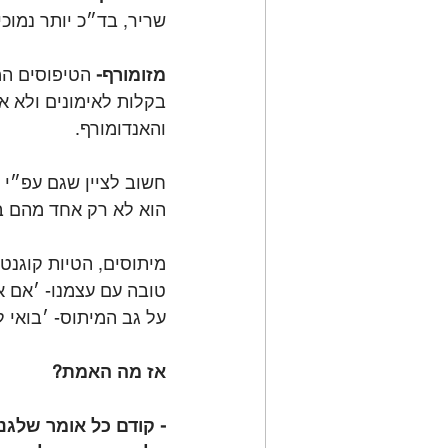
שריר, בד״כ יותר נמוכי
⠀⠀
מזומורף- 
הטיפוסים המב
בקלות לאימונים ולא א
והאנדומורף.
⠀⠀
חשוב לציין שגם עפ״י ה
הוא לא רק אחד מהם באו
⠀⠀
מיתוסים, הטיות קוגנטי
טובה עם עצמנו- ׳אם אנ
על גב המיתוס- ׳בואי ל
⠀⠀
אז מה האמת?
⠀⠀
- קודם כל אומר שלגנ