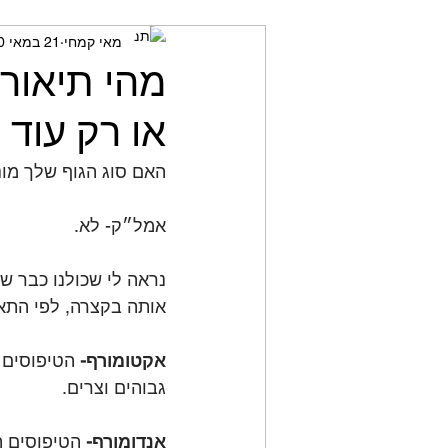
מאי קמחי
21 במאי 2020
מאמני כושר
חשיבה ביקור
מהי תיאורי
או רק עוד
האם סוג הגוף שלך מונ
⠀⠀
אמל״ק- לא.
⠀⠀
נראה לי שכולנו כבר שמ
אותה בקצרה, לפי התאו
⠀⠀
אקטומורף-
 הטיפוסים 
גבוהים וצרים.
⠀⠀
אנדומורף- 
הטיפוסים 