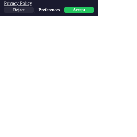
Privacy Policy
Reject
Preferences
Accept
Phone
Email
Facebook
כושר ואימונים
הצג הכול
פוסטים אחרונים