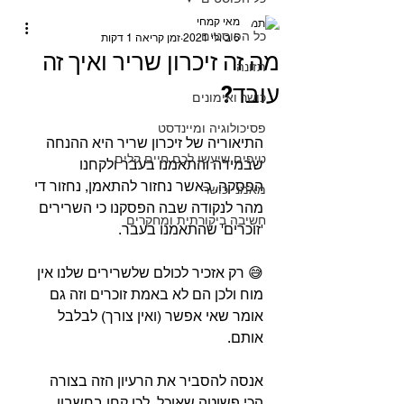
מאי קמחי
כל הפוסטים
6 ביולי 2021
זמן קריאה 1 דקות
מה זה זיכרון שריר ואיך זה
תזונה
עובד?
כושר ואימונים
פסיכולוגיה ומיינדסט
התיאוריה של זיכרון שריר היא ההנחה 
טיפים שיעשו לכם חיים קלים
שבמידה והתאמנו בעבר ולקחנו 
הפסקה, כאשר נחזור להתאמן, נחזור די 
מאמני כושר
מהר לנקודה שבה הפסקנו כי השרירים 
חשיבה ביקורתית ומחקרים
'זוכרים' שהתאמנו בעבר. ⁣
😅 רק אזכיר לכולם שלשרירים שלנו אין 
מוח ולכן הם לא באמת זוכרים וזה גם 
אומר שאי אפשר (ואין צורך) לבלבל 
אותם.⁣
אנסה להסביר את הרעיון הזה בצורה 
הכי פשוטה שאוכל, לכן קחו בחשבון 