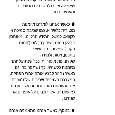
שאני לא אכנס להסברים מסובכים 
ומעמיקים מדי.⁣
🧠 כאשר אנחנו לומדים מיומנות 
מוטורית כלשהיא, כמו שכיבת סמיכה או 
סקוואט למשל, המידע הרלוונטי מאוחסן 
בחלק במוח בשם צֵרֶבֵּלוּם ('המוח 
הקטן') שמעורב בין השאר 
בתכנון, ויסות ולמידה 
של תנועות מוטוריות. ככל שנתרגל יותר 
מיומנות כלשהיא, כך נשתפר בה וגם 
כאשר נחזור לבצע אותה אחרי הפסקה, 
המערכת העצבית-שרירית שלנו 'זוכרת' 
את המיומנות הזו. בזכות זה אגב, אנחנו 
לא שוכחים איך רוכבים על אופניים או 
שוחים .⁣
🧬 בנוסף, כאשר אנחנו מתאמנים אנחנו 