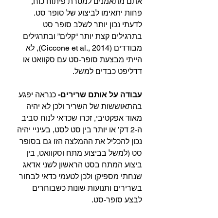
אתם מתאמנים למטרת פיתוח כוח, 
פחות יתאימו לביצוע של סופר סט. 
לדעתי נכון יותר לשלב סופר סט 
בתרגילים קצת יותר “קלים” ובתרגילים 
מבודדים (Ciccone et al., 2014), לא 
הייתי מבצעת סופר-סט עם סקוואט או 
דדליפט כבדים למשל.⁣
עבודה על אותם שרירים-
 כנראה יפגע 
בהתאוששות של השריר ולכן לא יהיה 
מאוד אפקטיבי, זכרו שכדאי לנוח סביב 
ה-2 דק’ או יותר בין סט לסט, בעיניי יהיה 
נכון להכליל את ההמלצה הזו גם בסופר 
סט (למשל בביצוע מתח וסקוואט, בין 
ביצוע המתח בסט הראשון לשני אדאג 
שנחתי מספיק) ולכן לטעמי כדאי לבחור 
בשרירים ותנועות שונות כשבוחרים 
לבצע סופר-סט.⁣