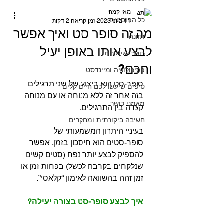
מאי קמחי
כל הפוסטים
11 ביוני 2023
זמן קריאה 2 דקות
מה זה סופר סט ואיך אפשר
תזונה
לבצע אותו באופן יעיל
כושר ואימונים
וחכם?
פסיכולוגיה ומיינדסט
סופר-סט הוא ביצוע של שני תרגילים 
טיפים שיעשו לכם חיים קלים
בזה אחר זה ללא מנוחה או עם מנוחה 
מאמני כושר
קצרה בין התרגילים.⁣
חשיבה ביקורתית ומחקרים
בעיניי היתרון המשמעותי של 
סופר-סטים הוא חיסכון בזמן, אפשר 
להספיק לבצע יותר נפח (סטים קשים 
שנלקחים בקרבה לכשל) בפחות זמן או 
זמן זהה בהשוואה לאימון “קלאסי”.⁣
איך לבצע סופר-סט בצורה יעילה? 