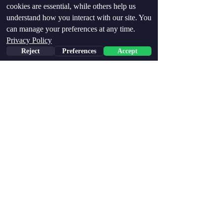
cookies are essential, while others help us
understand how you interact with our site. You
can manage your preferences at any time.
Privacy Policy
Reject
Preferences
Accept
Phone
Email
Facebook
כושר ואימונים