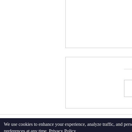
בחור טווח חזרות לכל
?
We use cookies to enhance your experience, analyze traffic, and pers
preferences at any time.
Privacy Policy