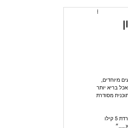
ן
ם מיוחדים, 
כל בריא יותר 
וכנית מסודרת 
הרבה אנשים שואלים אותי ״מאי, כמה זמן יקח לי להגיע לבטן שטוחה? אני יכול/ה לרדת 5 קילו 
....״