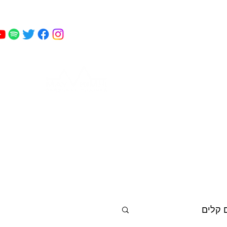
מאי
 כושר
פודקאסט
עוד
קמחי
 קלים