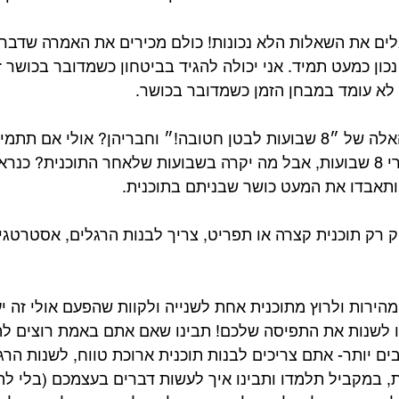
ים את השאלות הלא נכונות! כולם מכירים את האמרה שדברי
 נכון כמעט תמיד. אני יכולה להגיד בביטחון כשמדובר בכושר זה
לא עומד במבחן הזמן כשמדובר בכושר.
מכירים את התוכניות האלה של ״8 שבועות לבטן חטובה!״ וחבריהן? אולי אם 
תראו קצת תוצאות אחרי 8 שבועות, אבל מה יקרה בשבועות שלאחר התוכנית? 
 ותאבדו את המעט כושר שבניתם בתוכנית.
 רק תוכנית קצרה או תפריט, צריך לבנות הרגלים, אסטרטגיו
ירות ולרוץ מתוכנית אחת לשנייה ולקוות שהפעם אולי זה יעב
סו לשנות את התפיסה שלכם! תבינו שאם אתם באמת רוצים לה
בים יותר- אתם צריכים לבנות תוכנית ארוכת טווח, לשנות הרג
, במקביל תלמדו ותבינו איך לעשות דברים בעצמכם (בלי להי