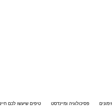
מחירון
קורסים דיגיטליים
תעודות, הסמכות והשתלמויות
תוכן למאמני
ימונים
פסיכולוגיה ומיינדסט
טיפים שיעשו לכם חיים