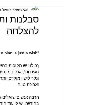
מאי קמחי
7 בספט׳ 2019
מאמני כושר
חשיבה ביקור
סבלנות ותו
להצלחה
“A goal without a plan is just a wish ..”
ךכולנו יש תקופות בחיי
חגים וכו', אנחנו מבטי
ונלך לישון מוקדם יות
וארוכת טווח.
בחודש? יש לי עוד חוד