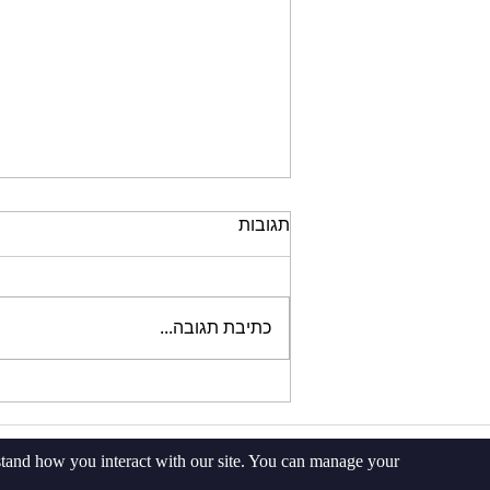
תגובות
כתיבת תגובה...
להוסיף משקל או להוסיף חזרות?
3 דברים שצריך לקחת בחשבון
rstand how you interact with our site. You can manage your