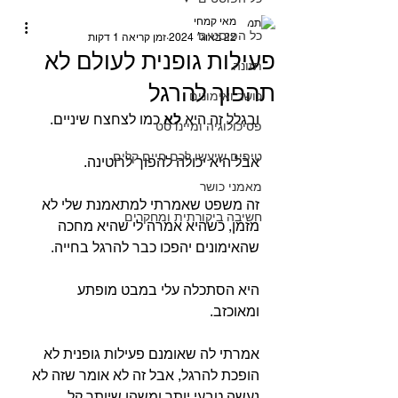
מאי קמחי
כל הפוסטים
22 באוג׳ 2024
זמן קריאה 1 דקות
פעילות גופנית לעולם לא
תזונה
תהפוך להרגל⁣
כושר ואימונים
ובגלל זה היא 
לא 
כמו לצחצח שיניים.
פסיכולוגיה ומיינדסט
טיפים שיעשו לכם חיים קלים
אבל היא יכולה להפוך לרוטינה.⁣
מאמני כושר
זה משפט שאמרתי למתאמנת שלי לא 
חשיבה ביקורתית ומחקרים
מזמן, כשהיא אמרה לי שהיא מחכה 
שהאימונים יהפכו כבר להרגל בחייה.⁣
היא הסתכלה עלי במבט מופתע 
ומאוכזב.⁣
אמרתי לה שאומנם פעילות גופנית לא 
הופכת להרגל, אבל זה לא אומר שזה לא 
נעשה טבעי יותר ומשהו שיותר קל 