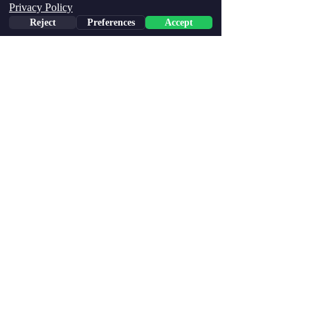
Privacy Policy
Reject
Preferences
Accept
Phone
Email
Facebook
פסיכולוגיה ומיינדסט
הצג הכול
פוסטים אחרונים