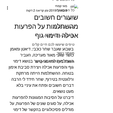
מאי קמחי
כל הפוסטים
8 באוק׳ 2019
זמן קריאה 2 דקות
שיעורים חשובים
תזונה
מהשתלמות על הפרעות
כושר ואימונים
אכילה ודימוי גוף
פסיכולוגיה ומיינדסט
טיפים שיעשו לכם חיים קלים
בשבוע שעבר שחר כוכבי, דיאטן ומאמן 
מאמני כושר
כושר שאני מאוד מעריכה, העביר 
השתלמות למאמני כושר בנושא דימוי 
חשיבה ביקורתית ומחקרים
גוף והפרעות אכילה ויצירת סביבת אימון 
בטוחה. ההשתלמות הייתה מרתקת 
ורלוונטית בטירוף, שחר חידד לי הרבה 
דברים חשובים ופתח את עיניי בלא 
מעט נושאים. ‏⠀⠀
דיברנו על הסיבות המגוונות להפרעות 
אכילה, על סוגים שונים של הפרעות, על 
מודלים פסיכולוגיים בהקשר של דימוי 