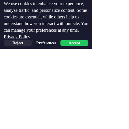
We use cookies to enhance your experience,
analyze traffic, and personalize content. Some
cookies are essential, while others help us
understand how you interact with our site. You
can manage your preferences at any time.
Privacy Policy
Reject
Preferences
Accept
Phone
Email
Facebook
פסיכולוגיה ומיינדסט
הצג הכול
פוסטים אחרונים