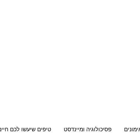
מחירון
קורסים דיגיטליים
תעודות, הסמכות והשתלמויות
תוכן למאמני
ימונים
פסיכולוגיה ומיינדסט
טיפים שיעשו לכם חיים