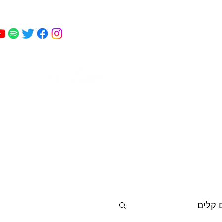
מאי
 כושר
פודקאסט
עוד
קמחי
 קלים