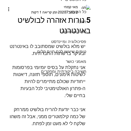
מאי קמחי
כל הפוסטים
2 בנוב׳ 2020
זמן קריאה 1 דקות
5 נורות אזהרה לבולשיט
תזונה
באינטרנט
כושר ואימונים
פסיכולוגיה ומיינדסט
יש מלא בולשיט שמסתובב לו באינטרנט 
טיפים שיעשו לכם חיים קלים
ובעיקר ברשתות החברתיות.⁣
מאמני כושר
אני נתקלת על בסיס יומיומי בפרסומות 
חשיבה ביקורתית ומחקרים
לשיטות אימונים, תוספי תזונה, דיאטות 
ייחודיות שכולם מתיימרים להיות 
ה-פתרון האולטימטיבי לכל הבעיות 
בחיים שלי.⁣
אני כבר יודעת להריח בולשיט ממרחק 
של כמה קילמוטרים ממני, אבל זה משהו 
שלקח לי לא מעט זמן לפתח.⁣