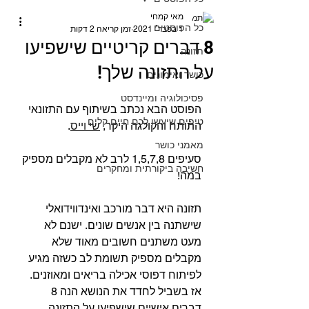
מאי קמחי
כל הפוסטים
1 בפבר׳ 2021
זמן קריאה 2 דקות
8 דברים קריטיים שישפיעו
תזונה
על התזונה שלך!⁣⁣
כושר ואימונים
פסיכולוגיה ומיינדסט
הפוסט הבא נכתב בשיתוף עם התזונאי 
טיפים שיעשו לכם חיים קלים
התותח והקולגה היקר, 
שי וייס
.⁣⁣
מאמני כושר
סעיפים 1,5,7,8 לרב לא מקבלים מספיק 
חשיבה ביקורתית ומחקרים
במה!⁣
תזונה היא דבר מורכב ואינדווידואלי 
שישתנה בין אנשים שונים. ישנם לא 
מעט משתנים חשובים מאוד שלא 
מקבלים מספיק תשומת לב כשזה מגיע 
לפיתוח דפוסי אכילה בריאים ומאוזנים. 
אז בשביל לחדד את הנושא הנה 8 
דברים אישיים שישפיעו על התזונה 