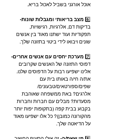
אוכל אורגני בשביל לאכול בריא.⁣⁣
6️⃣ 
מצב בריאותי ומגבלות שונות-
בדיקות דם, אלרגיות, רגישויות, 
תפקודיות ועוד ישתנו מאוד בין אנשים 
שונים ויבואו לידי ביטוי בתזונה שלך.⁣ ⁣
7️⃣ 
מערכת יחסים עם אנשים אחרים-
דפוסי התזונה של האנשים שקרובים 
אלינו ישפיעו רבות על הדפוסים שלנו. 
את/ה חי/ה באותו בית עם 
שפים/ספורטאים/טבעונים/⁣⁣
אלרגים? באת ממשפחה שאוהבת 
מסעדות? מבלים עם חברות וחברות 
בקבוע בבית קפה (בתקופות יפות יותר 
מהקורונה כמובן)? כל אלו ישפיעו מאוד 
על הדיאטה שלך.⁣⁣
8️⃣ 
מי שאת/ה-
 זה אולי הסעיף החשוב 