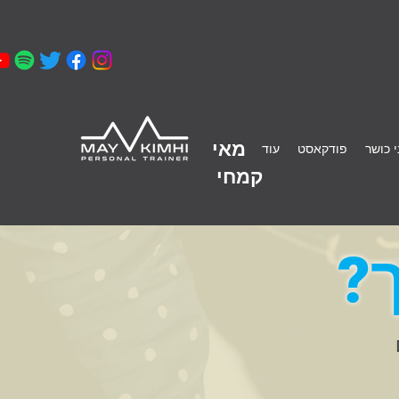
מאי
 כושר
פודקאסט
עוד
קמחי
?