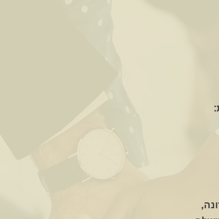
:
נה,