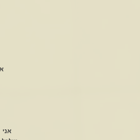
את
אני 