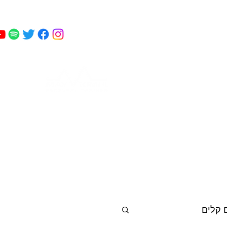
מאי
 כושר
פודקאסט
עוד
קמחי
 קלים