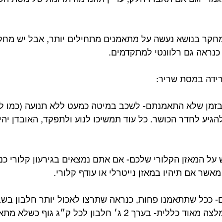
המחקר בנושא נעשה על מתאמנים מתחילים יותר, אבל יש מחק
נראה גם רלוונטי למתקדמים.⁣
 בזמן שלא התאמנתם- לשכב במיטה כמעט ללא תנועה (כמו ל
להגיע לחדר הכושר. כל עוד תמשיכו לנוע ולתפקד, האובדן יהיה
ש על המאזן הקלורי שלכם- אם אתם נמצאים בגירעון קלורי כ
שר אם תיהיו במאזן נייטרלי או עודף קלורי.⁣
ם- ככל שתתאמנו פחות, כנראה שתרצו לאכול יותר חלבון בש
מסת השריר שלכם (המלצה מאוד כללית- בערך 2 ג׳ חלבון לכל ק״