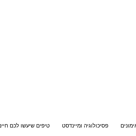
מחירון
קורסים דיגיטליים
תעודות, הסמכות והשתלמויות
תוכן למאמני
ימונים
פסיכולוגיה ומיינדסט
טיפים שיעשו לכם חיים