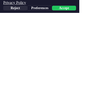
Privacy Policy
Reject
Preferences
Accept
Phone
Email
Facebook
הצג הכול
פוסטים אחרונים