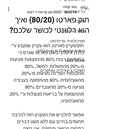
מאי קמחי
כל הפוסטים
18 באפר׳ 2020
זמן קריאה 1 דקות
חוק פארטו (80/20) ואיך
תזונה
הוא רלוונטי לכושר שלכם?
כושר ואימונים
⠀
פסיכולוגיה ומיינדסט
חוק/עקרון פארטו, הוא עקרון שנקבע ע"י 
טיפים שיעשו לכם חיים קלים
כלכלן איטלקי בשם פארטו שגרס כי 
בתופעות רבות 80% מהתוצאות מגיעות 
מאמני כושר
מ-20% מהפעולות. למשל, 80% 
חשיבה ביקורתית ומחקרים
מהכנסות המדינה מגיעות מ-20% 
מהאוכלוסיה/ 80% מהתפוקה בעבודה 
מגיעה מ-20% מהעובדים/ 80% 
מההוצאות על בריאות מנוצלות ע"י 20% 
מהאוכלוסיה.
אפשר להלביש את העקרון הזה להרבה 
תחומים בחיים וגם ללא מעט דברים 
בתחום הכושר והתזונה, אני רוצה 