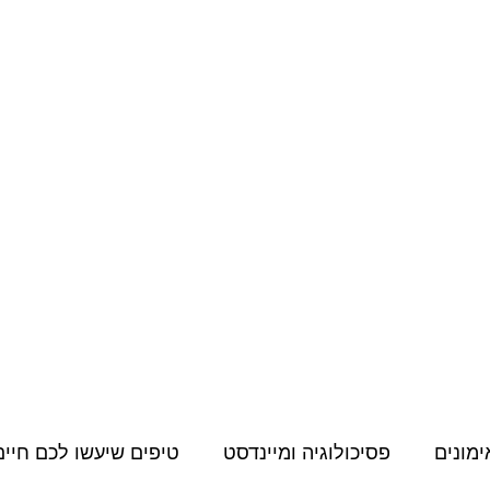
מחירון
קורסים דיגיטליים
תעודות, הסמכות והשתלמויות
תוכן למאמני
ימונים
פסיכולוגיה ומיינדסט
טיפים שיעשו לכם חיים