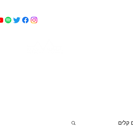
מאי
 כושר
פודקאסט
עוד
קמחי
 קלים