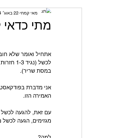
מאי קמחי
22 באוג׳ 2024
מאמני כושר
חשיבה ביקור
מתי כדאי ל
אתחיל ואומר שלא חובה
לכשל (נג
במסת שריר).⁣
אני מדברת בפודקאסט ו
האמירה הזו.⁣
עם זאת, להגעה לכשל י
מגזימים, הגעה לכשל מדי
למה?⁣