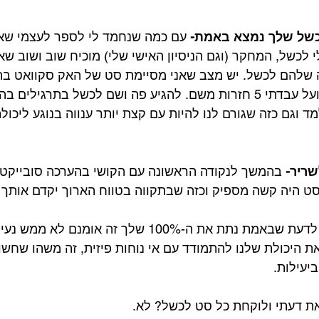
הכשל שלך נמצא באמת- 
עם כמה שנחמד לי לספר לעצמי שאני
לכשל, המחקר (וגם הניסיון האישי שלי) מוכיח שוב ושוב שא
שלהם לכשל. יש מצב שאני מסיימת סט של האק סקוואט בת
2-3 חזרות מכשל שבפועל עבדתי 5 חזרות משם. להגיע פה ושם לכשל בתרג
מד וגם כזה שגורם לנו להיות עם קצת יותר ענווה בנוגע ליכול
שריר- 
בהמשך לנקודה הראשונה עם הקושי בהערכה סובייקטי
 היה קשה מספיק וכזה שבתקווה בטווח הארוך יקדם אותך 
 לדעת שבאמת נתת את ה-100% שלך זה אומנם לא
ת היכולת שלנו להתמודד עם אי נוחות פיזית, זה משהו שחשו
עילות.⁣
ת דעתי ולוקחת כל סט לכשל? לא. ⁣