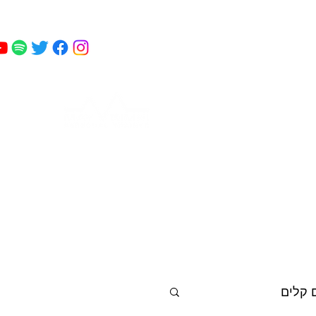
מאי
 כושר
פודקאסט
עוד
קמחי
 קלים