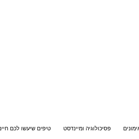
מחירון
קורסים דיגיטליים
תעודות, הסמכות והשתלמויות
תוכן למאמני
ימונים
פסיכולוגיה ומיינדסט
טיפים שיעשו לכם חיים