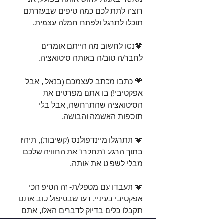
רוצה לתת לכם כמה טיפים שבעזרתם 
תוכלו לתרגל ולפתח חמלה עצמית:⁣
💗נסו לחשוב מה הייתם אומרים 
לחבר/ה טוב/ה באותה סיטואציה.⁣
💗 כתבו מכתב לעצמכם (בנאלי, אבל 
אפקטיבי!) בו אתם מפרטים את 
הסיטואציה שהתרחשה, אבל בלי 
תוספות האשמה והבושה.⁣
💗 תתרגלו מיינדפולנס (קשיבות), תיהיו 
בתוך הרגע ו'תחקרו' את החוויה שלכם 
מבלי לשפוט את אותה.⁣
💗 תעבדו עם מטפל/ת- זה הטיפ הכי 
אפקטיבי בעיניי. דעו שבטיפול טוב אתם 
תקבלו כלים בדיוק לדברים האלו, אתם 