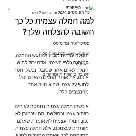
מאי קמחי
כל הפוסטים
3 בדצמ׳ 2020
זמן קריאה 2 דקות
למה חמלה עצמית כל כך
תזונה
חשובה להצלחה שלך?
כושר ואימונים
פסיכולוגיה ומיינדסט
טיפים שיעשו לכם חיים קלים
 חמלה עצמית מוגדרת כרגש החמלה, 
המופנה כלפי העצמי. אדם יכול לחוש 
מאמני כושר
חמלה לאדם אחר שסובל, נכשל וחסר 
חשיבה ביקורתית ומחקרים
אונים. את אותה החמלה האדם יכול 
לחוש על עצמו שהוא חווה אחד 
מהמצבים הללו.⁣
איכשהו חמלה עצמית נתפסת לעיתים 
כויתור עצמי וכחולשה, מה שכמובן לא 
נכון. חמלה עצמית לא אומרת שאתם 
מוותרים לעצמכם, אלא חמלה עצמית 
מתייחסת לכך שאתם מסוגלים לחוש 