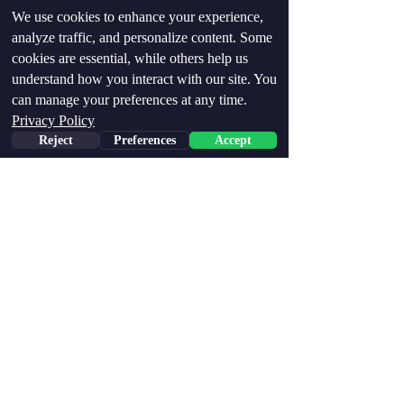
תלמדו לזהות את הסיטואציות האלו 
We use cookies to enhance your experience,
ותלמדו לסגל לעצמכם דרכי התמודדות 
analyze traffic, and personalize content. Some
שמתאימות לכם באופן אישי (לא 
cookies are essential, while others help us
חשבתם שלא אתן טיפ טיפולי בתור 
understand how you interact with our site. You
מישהי שלמדה עבודה סוציאלית, נכון?).⁣
can manage your preferences at any time.
Privacy Policy
Reject
Preferences
Accept
Phone
Email
Facebook